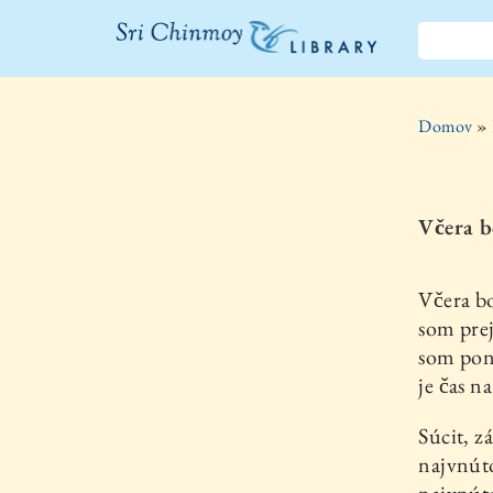
Knižnica Sri
Chinmoya
Domov
»
Včera b
Včera bo
som prej
som ponú
je čas n
Súcit, z
najvnúto