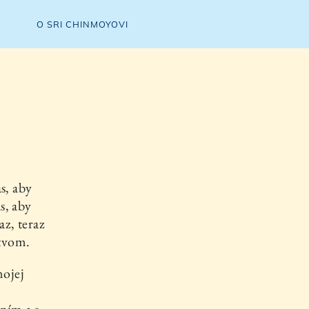
O SRI CHINMOYOVI
s, aby
s, aby
z, teraz
stvom.
mojej