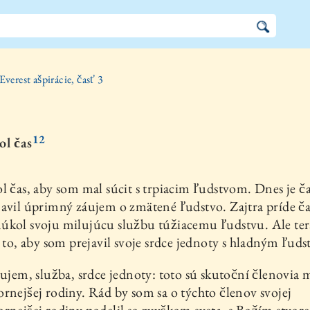
Everest ašpirácie, časť 3
12
ol čas
l čas, aby som mal súcit s trpiacim ľudstvom. Dnes je ča
avil úprimný záujem o zmätené ľudstvo. Zajtra príde ča
kol svoju milujúcu službu túžiacemu ľudstvu. Ale tera
a to, aby som prejavil svoje srdce jednoty s hladným ľud
áujem, služba, srdce jednoty: toto sú skutoční členovia 
rnejšej rodiny. Rád by som sa o týchto členov svojej