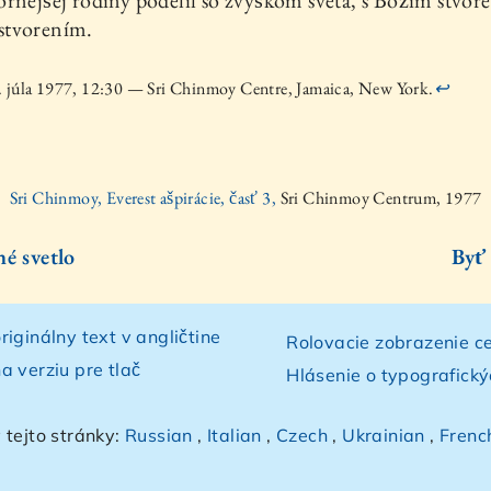
rnejšej rodiny podelil so zvyškom sveta, s Božím stvore
tvorením.
. júla 1977, 12:30 — Sri Chinmoy Centre, Jamaica, New York.
↩
Sri Chinmoy, Everest ašpirácie, časť 3,
Sri Chinmoy Centrum, 1977
né svetlo
Byť 
riginálny text v angličtine
Rolovacie zobrazenie ce
a verziu pre tlač
Hlásenie o typografick
 tejto stránky:
Russian
,
Italian
,
Czech
,
Ukrainian
,
Frenc