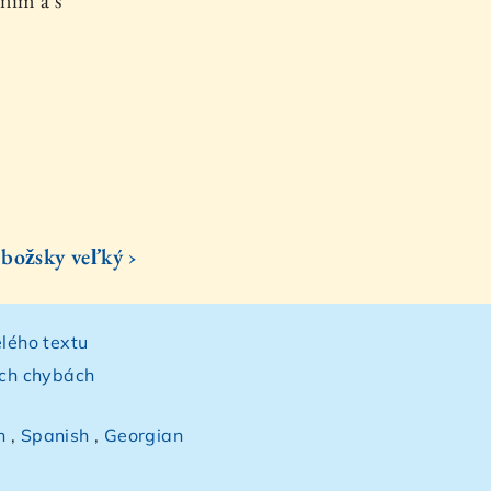
ním a s
božsky veľký ›
lého textu
ých chybách
h
,
Spanish
,
Georgian