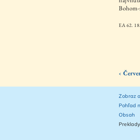
najvnúto
Bohom-s
EA 62. 18
‹ Červe
Zobraz o
Pohľad n
Obsah
Preklady