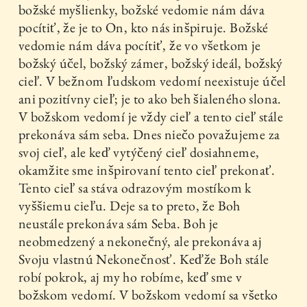
božské myšlienky, božské vedomie nám dáva
pocítiť, že je to On, kto nás inšpiruje. Božské
vedomie nám dáva pocítiť, že vo všetkom je
božský účel, božský zámer, božský ideál, božský
cieľ. V bežnom ľudskom vedomí neexistuje účel
ani pozitívny cieľ; je to ako beh šialeného slona.
V božskom vedomí je vždy cieľ a tento cieľ stále
prekonáva sám seba. Dnes niečo považujeme za
svoj cieľ, ale keď vytýčený cieľ dosiahneme,
okamžite sme inšpirovaní tento cieľ prekonať.
Tento cieľ sa stáva odrazovým mostíkom k
vyššiemu cieľu. Deje sa to preto, že Boh
neustále prekonáva sám Seba. Boh je
neobmedzený a nekonečný, ale prekonáva aj
Svoju vlastnú Nekonečnosť. Keďže Boh stále
robí pokrok, aj my ho robíme, keď sme v
božskom vedomí. V božskom vedomí sa všetko