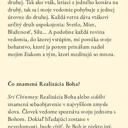
druhej. Tak ako vták, letiaci z jedného konára na
druhý, tak sa i moje vedomie pohybuje z jednej
úrovne do druhej. Každá vetva dáva vtákovi
určitý druh uspokojenia: Svetlo, Mier,
Blaženosť, Silu… A podobne každá rovina
vedomia, do ktorej vstúpim, mi ponúka svoje
bohatstvo, ktoré ja potom prinášam nadol
mojim žiakom a tým, ktorí meditujú so mnou.
Čo znamená Realizácia Boha?
Sri Chinmoy:
Realizácia Boha alebo
siddhi
znamená sebaobjavenie v najvyššom zmysle
slova. Človek vedome spoznáva svoju jednotu s
Bohom. Dokiaľ hľadajúci zostane v
nevedomosti, bude cítiť, že Boh je niekto iný,