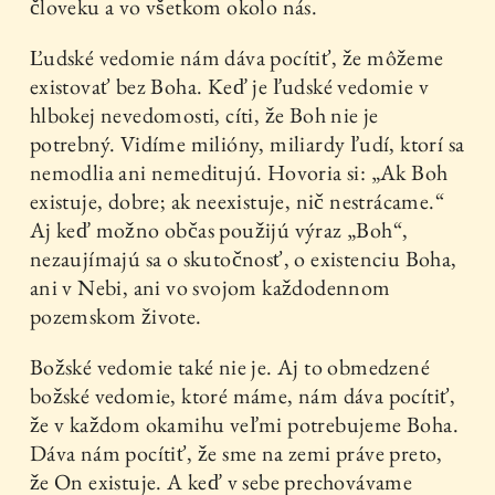
človeku a vo všetkom okolo nás.
Ľudské vedomie nám dáva pocítiť, že môžeme
existovať bez Boha. Keď je ľudské vedomie v
hlbokej nevedomosti, cíti, že Boh nie je
potrebný. Vidíme milióny, miliardy ľudí, ktorí sa
nemodlia ani nemeditujú. Hovoria si: „Ak Boh
existuje, dobre; ak neexistuje, nič nestrácame.“
Aj keď možno občas použijú výraz „Boh“,
nezaujímajú sa o skutočnosť, o existenciu Boha,
ani v Nebi, ani vo svojom každodennom
pozemskom živote.
Božské vedomie také nie je. Aj to obmedzené
božské vedomie, ktoré máme, nám dáva pocítiť,
že v každom okamihu veľmi potrebujeme Boha.
Dáva nám pocítiť, že sme na zemi práve preto,
že On existuje. A keď v sebe prechovávame