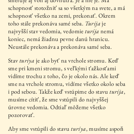
schopnosť stotožniť sa so všetkým na svete, a má
schopnosť všetko na zemi, prekonať. Okrem
toho stále prekonáva samé seba.
Turíja
je
najvyšší stav vedomia, vedomie
turíja
nemá
koniec, nemá žiadnu pevne danú hranicu.
Neustále prekonáva a prekonáva samé seba.
Stav
turíya
je ako byť na vrchole stromu. Keď
sme pri kmeni stromu, s veľkými ťažkosťami
vidíme trochu z toho, čo je okolo nás. Ale keď
sme na vrchole stromu, vidíme všetko okolo seba
i pod sebou. Takže keď vstúpime do stavu
turíja
,
musíme cítiť, že sme vstúpili do najvyššej
úrovne vedomia. Odtiaľ môžeme všetko
pozorovať.
Aby sme vstúpili do stavu
turíya
, musíme aspoň