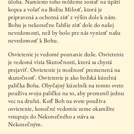
úloha. Namiesto toho môžeme zostať na úpätí
kopca a volať na Božiu Milosť, ktorá je
pripravená a ochotná zísť z výšin dole k nám.
Bohu je nekonečne ľahšie zísť dole do našej
nevedomosti, než by bolo pre nás vyniesť našu
nevedomosť k Bohu.
Osvietenie je vedomé poznanie duše. Osvietenie
je vedomá vízia Skutočnosti, ktorá sa chystá
prejaviť. Osvietenie je možnosť premenená na
skutočnosť. Osvietenie je ako božská kúzelná
palička Boha. Obyčajný kúzelník na tomto svete
používa svoju paličku na to, aby premenil jednu
vec na druhú. Keď Boh na svete používa
osvietenie, konečné vedomie zeme okamžite
vstupuje do Nekonečného a stáva sa
Nekonečným.