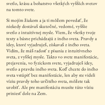
svetlo, krásu a bohatstvo všetkých vyšších svetov
na tomto svete.
Si mojím žiakom a ja ti môžem povedať, že
niekedy dostávaš skutočné, vedomé, vyššie
svetlo z intuitívnej mysle. Viem, že všetky tvoje
texty a básne prichádzajú z iného sveta. Pravdy a
idey, ktoré vyjadruješ, získavaš z iného sveta.
Vidím, že máš radosť z písania z intuitívneho
sveta, z vyššej mysle. Takto vo svete manifestácie,
prejavenia, vo fyzickom svete, vyjadruješ idey,
svetlo a pravdu iného sveta. Keď chcete do iného
sveta vstúpiť bez manifestácie, len aby ste videli
víziu pravdy toho určitého sveta, môžete tak
urobiť. Ale pre manifestáciu musíte túto víziu
priniesť dole na Zem.