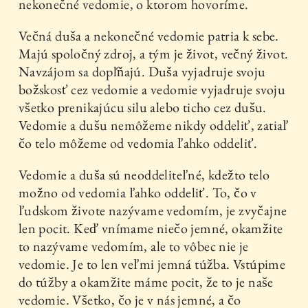
nekonečné vedomie, o ktorom hovoríme.
Večná duša a nekonečné vedomie patria k sebe.
Majú spoločný zdroj, a tým je život, večný život.
Navzájom sa dopĺňajú. Duša vyjadruje svoju
božskosť cez vedomie a vedomie vyjadruje svoju
všetko prenikajúcu silu alebo ticho cez dušu.
Vedomie a dušu nemôžeme nikdy oddeliť, zatiaľ
čo telo môžeme od vedomia ľahko oddeliť.
Vedomie a duša sú neoddeliteľné, kdežto telo
možno od vedomia ľahko oddeliť. To, čo v
ľudskom živote nazývame vedomím, je zvyčajne
len pocit. Keď vnímame niečo jemné, okamžite
to nazývame vedomím, ale to vôbec nie je
vedomie. Je to len veľmi jemná túžba. Vstúpime
do túžby a okamžite máme pocit, že to je naše
vedomie. Všetko, čo je v nás jemné, a čo