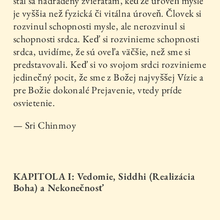
stal sa nadradený zvieratám, keďže úroveň mysle
je vyššia než fyzická či vitálna úroveň. Človek si
rozvinul schopnosti mysle, ale nerozvinul si
schopnosti srdca. Keď si rozvinieme schopnosti
srdca, uvidíme, že sú oveľa väčšie, než sme si
predstavovali. Keď si vo svojom srdci rozvinieme
jedinečný pocit, že sme z Božej najvyššej Vízie a
pre Božie dokonalé Prejavenie, vtedy príde
osvietenie.
— Sri Chinmoy
KAPITOLA I: Vedomie, Siddhi (Realizácia
Boha) a Nekonečnosť