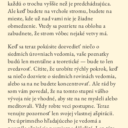
každú o trochu vyššie než je predchádzajúca.
Ale keď budete na vrchole stromu, budete na
mieste, kde už nad vami nie je žiadne
obmedzenie. Vtedy sa pozriete na oblohu a
zabudnete, že strom vôbec nejaké vetvy má.
Keď sa teraz pokúsite dozvedieť niečo o
siedmich úrovniach vedomia, vaše poznatky
budú len mentálne a teoretické — bude to len
zvedavosť. Cítite, že urobíte rýchly pokrok, keď
sa niečo dozviete o siedmich rovinách vedomia,
alebo sa na ne budete koncentrovať. Ale rád by
som vám povedal, že na tomto stupni vášho
vývoja nie je vhodné, aby ste na ne mysleli alebo
meditovali. Vždy robte veci postupne. Teraz
venujte pozornosť len svojej vlastnej ašpirácii.
Pre úprimného hľadajúceho je vedomá a
neustála ašpirácia nesmierne dôležitá. Len táto