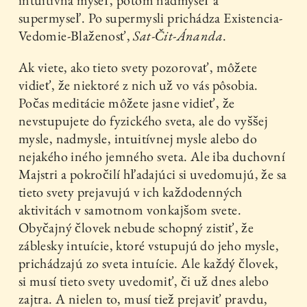
supermyseľ. Po supermysli prichádza Existencia-
Vedomie-Blaženosť,
Sat-Čit-Ánanda
.
Ak viete, ako tieto svety pozorovať, môžete
vidieť, že niektoré z nich už vo vás pôsobia.
Počas meditácie môžete jasne vidieť, že
nevstupujete do fyzického sveta, ale do vyššej
mysle, nadmysle, intuitívnej mysle alebo do
nejakého iného jemného sveta. Ale iba duchovní
Majstri a pokročilí hľadajúci si uvedomujú, že sa
tieto svety prejavujú v ich každodenných
aktivitách v samotnom vonkajšom svete.
Obyčajný človek nebude schopný zistiť, že
záblesky intuície, ktoré vstupujú do jeho mysle,
prichádzajú zo sveta intuície. Ale každý človek,
si musí tieto svety uvedomiť, či už dnes alebo
zajtra. A nielen to, musí tiež prejaviť pravdu,