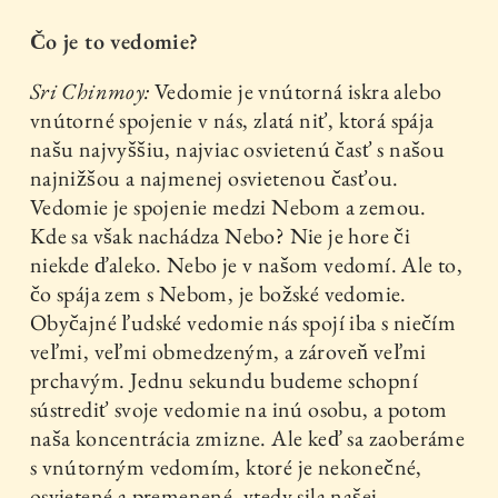
Čo je to vedomie?
Sri Chinmoy:
Vedomie je vnútorná iskra alebo
vnútorné spojenie v nás, zlatá niť, ktorá spája
našu najvyššiu, najviac osvietenú časť s našou
najnižšou a najmenej osvietenou časťou.
Vedomie je spojenie medzi Nebom a zemou.
Kde sa však nachádza Nebo? Nie je hore či
niekde ďaleko. Nebo je v našom vedomí. Ale to,
čo spája zem s Nebom, je božské vedomie.
Obyčajné ľudské vedomie nás spojí iba s niečím
veľmi, veľmi obmedzeným, a zároveň veľmi
prchavým. Jednu sekundu budeme schopní
sústrediť svoje vedomie na inú osobu, a potom
naša koncentrácia zmizne. Ale keď sa zaoberáme
s vnútorným vedomím, ktoré je nekonečné,
osvietené a premenené, vtedy sila našej