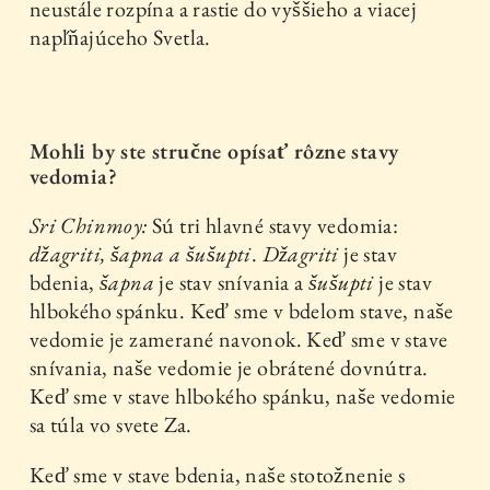
neustále rozpína a rastie do vyššieho a viacej
napĺňajúceho Svetla.
Mohli by ste stručne opísať rôzne stavy
vedomia?
Sri Chinmoy:
Sú tri hlavné stavy vedomia:
džagriti, šapna a šušupti
.
Džagriti
je stav
bdenia,
šapna
je stav snívania a
šušupti
je stav
hlbokého spánku. Keď sme v bdelom stave, naše
vedomie je zamerané navonok. Keď sme v stave
snívania, naše vedomie je obrátené dovnútra.
Keď sme v stave hlbokého spánku, naše vedomie
sa túla vo svete Za.
Keď sme v stave bdenia, naše stotožnenie s