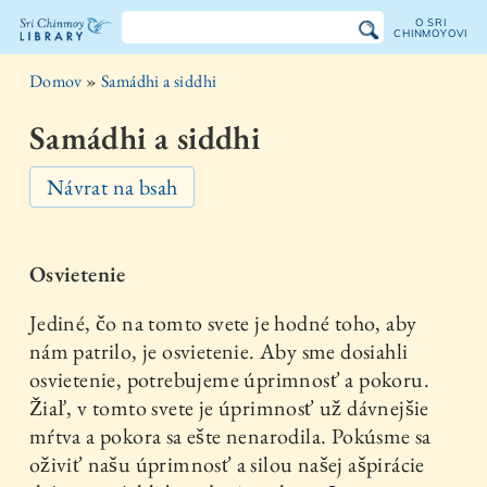
O SRI
CHINMOYOVI
Knižnica
Domov
»
Samádhi a siddhi
Sri
Samádhi a siddhi
Chinmoya
Návrat na bsah
Osvietenie
Jediné, čo na tomto svete je hodné toho, aby
nám patrilo, je osvietenie. Aby sme dosiahli
osvietenie, potrebujeme úprimnosť a pokoru.
Žiaľ, v tomto svete je úprimnosť už dávnejšie
mŕtva a pokora sa ešte nenarodila. Pokúsme sa
oživiť našu úprimnosť a silou našej ašpirácie