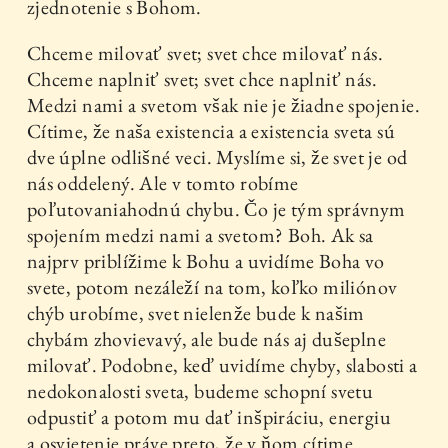
zjednotenie s Bohom.
Chceme milovať svet; svet chce milovať nás.
Chceme naplniť svet; svet chce naplniť nás.
Medzi nami a svetom však nie je žiadne spojenie.
Cítime, že naša existencia a existencia sveta sú
dve úplne odlišné veci. Myslíme si, že svet je od
nás oddelený. Ale v tomto robíme
poľutovaniahodnú chybu. Čo je tým správnym
spojením medzi nami a svetom? Boh. Ak sa
najprv priblížime k Bohu a uvidíme Boha vo
svete, potom nezáleží na tom, koľko miliónov
chýb urobíme, svet nielenže bude k našim
chybám zhovievavý, ale bude nás aj dušeplne
milovať. Podobne, keď uvidíme chyby, slabosti a
nedokonalosti sveta, budeme schopní svetu
odpustiť a potom mu dať inšpiráciu, energiu
a osvietenie práve preto, že v ňom cítime