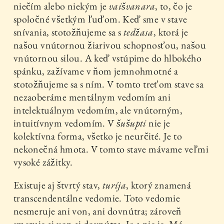
niečím alebo niekým je
vaišvanara
, to, čo je
spoločné všetkým ľuďom. Keď sme v stave
snívania, stotožňujeme sa s
tedžasa
, ktorá je
našou vnútornou žiarivou schopnosťou, našou
vnútornou silou. A keď vstúpime do hlbokého
spánku, zažívame v ňom jemnohmotné a
stotožňujeme sa s ním. V tomto treťom stave sa
nezaoberáme mentálnym vedomím ani
intelektuálnym vedomím, ale vnútorným,
intuitívnym vedomím. V
šušupti
nie je
kolektívna forma, všetko je neurčité. Je to
nekonečná hmota. V tomto stave mávame veľmi
vysoké zážitky.
Existuje aj štvrtý stav,
turíja
, ktorý znamená
transcendentálne vedomie. Toto vedomie
nesmeruje ani von, ani dovnútra; zároveň
smeruje aj von aj dovnútra. Je a nie je. Má