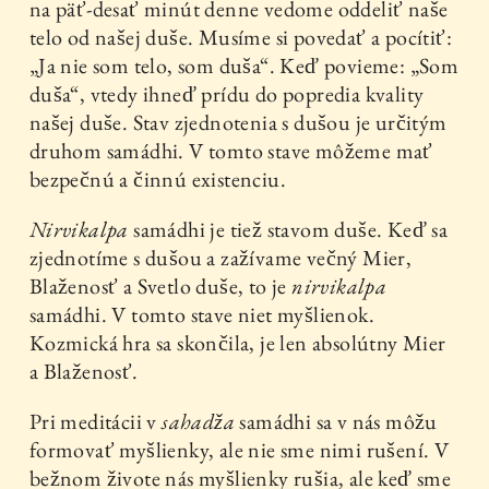
na päť-desať minút denne vedome oddeliť naše
telo od našej duše. Musíme si povedať a pocítiť:
„Ja nie som telo, som duša“. Keď povieme: „Som
duša“, vtedy ihneď prídu do popredia kvality
našej duše. Stav zjednotenia s dušou je určitým
druhom samádhi. V tomto stave môžeme mať
bezpečnú a činnú existenciu.
Nirvikalpa
samádhi je tiež stavom duše. Keď sa
zjednotíme s dušou a zažívame večný Mier,
Blaženosť a Svetlo duše, to je
nirvikalpa
samádhi. V tomto stave niet myšlienok.
Kozmická hra sa skončila, je len absolútny Mier
a Blaženosť.
Pri meditácii v
sahadža
samádhi sa v nás môžu
formovať myšlienky, ale nie sme nimi rušení. V
bežnom živote nás myšlienky rušia, ale keď sme