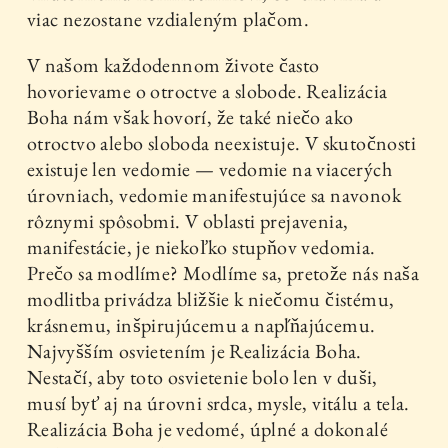
viac nezostane vzdialeným plačom.
V našom každodennom živote často
hovorievame o otroctve a slobode. Realizácia
Boha nám však hovorí, že také niečo ako
otroctvo alebo sloboda neexistuje. V skutočnosti
existuje len vedomie — vedomie na viacerých
úrovniach, vedomie manifestujúce sa navonok
rôznymi spôsobmi. V oblasti prejavenia,
manifestácie, je niekoľko stupňov vedomia.
Prečo sa modlíme? Modlíme sa, pretože nás naša
modlitba privádza bližšie k niečomu čistému,
krásnemu, inšpirujúcemu a napĺňajúcemu.
Najvyšším osvietením je Realizácia Boha.
Nestačí, aby toto osvietenie bolo len v duši,
musí byť aj na úrovni srdca, mysle, vitálu a tela.
Realizácia Boha je vedomé, úplné a dokonalé