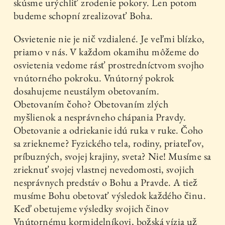
skúsme urýchliť zrodenie pokory. Len potom
budeme schopní zrealizovať Boha.
Osvietenie nie je nič vzdialené. Je veľmi blízko,
priamo v nás. V každom okamihu môžeme do
osvietenia vedome rásť prostredníctvom svojho
vnútorného pokroku. Vnútorný pokrok
dosahujeme neustálym obetovaním.
Obetovaním čoho? Obetovaním zlých
myšlienok a nesprávneho chápania Pravdy.
Obetovanie a odriekanie idú ruka v ruke. Čoho
sa zriekneme? Fyzického tela, rodiny, priateľov,
príbuzných, svojej krajiny, sveta? Nie! Musíme sa
zrieknuť svojej vlastnej nevedomosti, svojich
nesprávnych predstáv o Bohu a Pravde. A tiež
musíme Bohu obetovať výsledok každého činu.
Keď obetujeme výsledky svojich činov
Vnútornému kormidelníkovi, božská vízia už