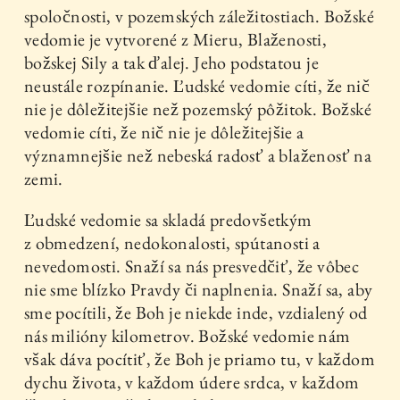
spoločnosti, v pozemských záležitostiach. Božské
vedomie je vytvorené z Mieru, Blaženosti,
božskej Sily a tak ďalej. Jeho podstatou je
neustále rozpínanie. Ľudské vedomie cíti, že nič
nie je dôležitejšie než pozemský pôžitok. Božské
vedomie cíti, že nič nie je dôležitejšie a
významnejšie než nebeská radosť a blaženosť na
zemi.
Ľudské vedomie sa skladá predovšetkým
z obmedzení, nedokonalosti, spútanosti a
nevedomosti. Snaží sa nás presvedčiť, že vôbec
nie sme blízko Pravdy či naplnenia. Snaží sa, aby
sme pocítili, že Boh je niekde inde, vzdialený od
nás milióny kilometrov. Božské vedomie nám
však dáva pocítiť, že Boh je priamo tu, v každom
dychu života, v každom údere srdca, v každom