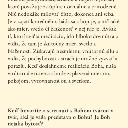
ktoré považuje za úplne normálne a prirodzené.
Nič nedokáže milovať čisto, dokonca ani seba.
Je v zajatí konečného, háda sa a bojuje, a nič také
ako mier, svetlo či blaženosť v nej nie je. Avšak
tí, ktorí cvičia meditáciu, idú hlboko dovnútra a
vidia, že tam je skutočný mier, svetlo a
blaženosť. Získavajú nesmiernu vnútornú silu a
vidia, že pochybnosti a strach je možné vyzvať a
poraziť. Keď dosiahneme realizáciu Boha, naša
vnútorná existencia bude zaplavená mierom,
pokojom, vyrovnanosťou a svetlom.
Keď hovoríte o stretnutí s Bohom tvárou v
tvár, aká je vaša predstava o Bohu? Je Boh
nejaká bytosť?