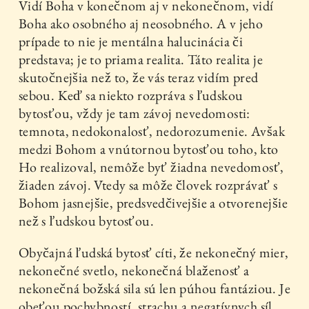
Vidí Boha v konečnom aj v nekonečnom, vidí
Boha ako osobného aj neosobného. A v jeho
prípade to nie je mentálna halucinácia či
predstava; je to priama realita. Táto realita je
skutočnejšia než to, že vás teraz vidím pred
sebou. Keď sa niekto rozpráva s ľudskou
bytosťou, vždy je tam závoj nevedomosti:
temnota, nedokonalosť, nedorozumenie. Avšak
medzi Bohom a vnútornou bytosťou toho, kto
Ho realizoval, nemôže byť žiadna nevedomosť,
žiaden závoj. Vtedy sa môže človek rozprávať s
Bohom jasnejšie, predsvedčivejšie a otvorenejšie
než s ľudskou bytosťou.
Obyčajná ľudská bytosť cíti, že nekonečný mier,
nekonečné svetlo, nekonečná blaženosť a
nekonečná božská sila sú len púhou fantáziou. Je
obeťou pochybností, strachu a negatívnych síl,