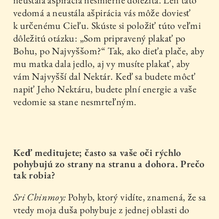
vedomá a neustála ašpirácia vás môže doviesť
k určenému Cieľu. Skúste si položiť túto veľmi
dôležitú otázku: „Som pripravený plakať po
Bohu, po Najvyššom?“ Tak, ako dieťa plače, aby
mu matka dala jedlo, aj vy musíte plakať, aby
vám Najvyšší dal Nektár. Keď sa budete môcť
napiť Jeho Nektáru, budete plní energie a vaše
vedomie sa stane nesmrteľným.
Keď meditujete; často sa vaše oči rýchlo
pohybujú zo strany na stranu a dohora. Prečo
tak robia?
Sri Chinmoy:
Pohyb, ktorý vidíte, znamená, že sa
vtedy moja duša pohybuje z jednej oblasti do