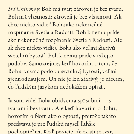
Sri Chinmoy:
Boh má tvar; zároveň je bez tvaru.
Boh má vlastnosti; zároveň je bez vlastností. Ak
chce niekto vidieť Boha ako nekonečné
rozpínanie Svetla a Radosti, Boh k nemu príde
ako nekonečné rozpínanie Svetla a Radosti. Ale
ak chce niekto vidieť Boha ako veľmi žiarivú
svetelnú bytosť, Boh k nemu príde v takejto
podobe. Samozrejme, keď hovorím o tom, že
Boh si vezme podobu svetelnej bytosti, veľmi
zjednodušujem. On nie je len žiarivý, je niečím,
čo ľudským jazykom nedokážem opísať.
Ja som videl Boha obidvoma spôsobmi — s
tvarom i bez tvaru. Ale keď hovorím o Bohu,
hovorím o Ňom ako o bytosti, pretože takáto
predstava je pre ľudskú myseľ ľahšie
pochopiteľná. Keď poviete, že existuje tvar,