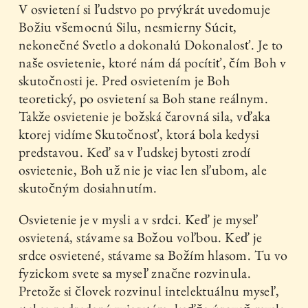
V osvietení si ľudstvo po prvýkrát uvedomuje
Božiu všemocnú Silu, nesmierny Súcit,
nekonečné Svetlo a dokonalú Dokonalosť. Je to
naše osvietenie, ktoré nám dá pocítiť, čím Boh v
skutočnosti je. Pred osvietením je Boh
teoretický, po osvietení sa Boh stane reálnym.
Takže osvietenie je božská čarovná sila, vďaka
ktorej vidíme Skutočnosť, ktorá bola kedysi
predstavou. Keď sa v ľudskej bytosti zrodí
osvietenie, Boh už nie je viac len sľubom, ale
skutočným dosiahnutím.
Osvietenie je v mysli a v srdci. Keď je myseľ
osvietená, stávame sa Božou voľbou. Keď je
srdce osvietené, stávame sa Božím hlasom. Tu vo
fyzickom svete sa myseľ značne rozvinula.
Pretože si človek rozvinul intelektuálnu myseľ,