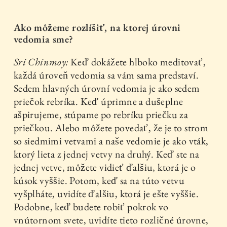
Ako môžeme rozlíšiť, na ktorej úrovni
vedomia sme?
Sri Chinmoy:
Keď dokážete hlboko meditovať,
každá úroveň vedomia sa vám sama predstaví.
Sedem hlavných úrovní vedomia je ako sedem
priečok rebríka. Keď úprimne a dušeplne
ašpirujeme, stúpame po rebríku priečku za
priečkou. Alebo môžete povedať, že je to strom
so siedmimi vetvami a naše vedomie je ako vták,
ktorý lieta z jednej vetvy na druhý. Keď ste na
jednej vetve, môžete vidieť ďalšiu, ktorá je o
kúsok vyššie. Potom, keď sa na túto vetvu
vyšplháte, uvidíte ďalšiu, ktorá je ešte vyššie.
Podobne, keď budete robiť pokrok vo
vnútornom svete, uvidíte tieto rozličné úrovne,