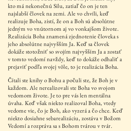
kto má nekonečnú Silu, zatiaľ čo on je ten
najslabší človek na zemi. Ale vo chvíli, keď
realizuje Boha, zistí, že on a Boh sú absolútne
jedným vo vnútornom aj vo vonkajšom živote.
Realizácia Boha znamená zjednotenie človeka s
jeho absolútne najvyšším Ja. Keď sa človek
dokáže stotožniť so svojím najvyšším Ja a zostať
v tomto vedomí navždy, keď to dokáže odhaliť a
prejaviť podľa svojej vôle, to je realizácia Boha.
Čítali ste knihy o Bohu a počuli ste, že Boh je v
každom. Ale nerealizovali ste Boha vo svojom
vedomom živote. Je to pre vás len mentálna
úvaha. Keď však niekto realizoval Boha, vtedy
vedome vie, čo je Boh, ako vyzerá a čo chce. Keď
niekto dosiahne sebarealizáciu, zostáva v Božom
Vedomí a rozpráva sa s Bohom tvárou v tvár.