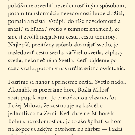
pokúšame osvetliť nevedomosť iným spôsobom,
potom transformácia nevedomosti bude zložitá,
pomalá a neistá. Vstúpiť do ríše nevedomosti a
snažiť sa hľadať svetlo v temnote znamená, že
sme si zvolili negatívnu cestu, cestu temnoty.
Najlepší, pozitívny spôsob ako nájsť svetlo, je
nasledovať cestu svetla, väčšieho svetla, záplavy
svetla, nekonečného Svetla. Keď pôjdeme po
ceste svetla, potom v nás určite svitne osvietenie.
Pozrime sa nahor a prinesme odtiaľ Svetlo nadol.
Akonáhle sa pozeráme hore, Božia Milosť
zostupuje k nám. Je prirodzenou vlastnosťou
Božej Milosti, že zostupuje na každého
jednotlivca na Zemi. Keď chceme ísť hore k
Bohu s nevedomosťou, je to ako šplhať sa hore
na kopec s ťažkým batohom na chrbte — ťažká