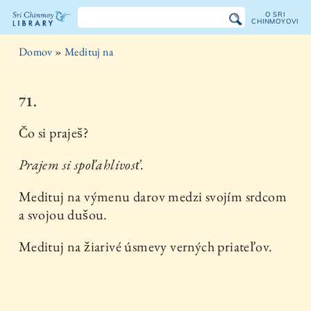
O SRI
CHINMOYOVI
Knižnica
Domov
»
Medituj na
Sri
Chinmoya
71.
Čo si praješ?
Prajem si spoľahlivosť.
Medituj na výmenu darov medzi svojím srdcom
a svojou dušou.
Medituj na žiarivé úsmevy verných priateľov.