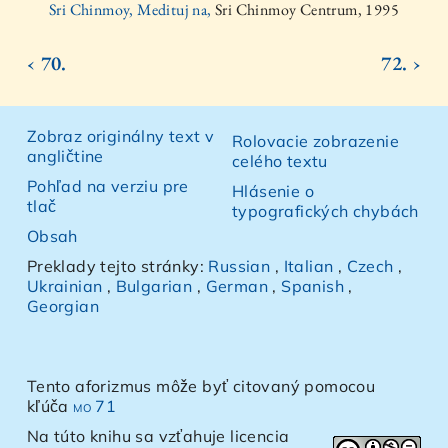
Sri Chinmoy, Medituj na,
Sri Chinmoy Centrum, 1995
‹ 70.
72. ›
Zobraz originálny text v
Rolovacie zobrazenie
angličtine
celého textu
Pohľad na verziu pre
Hlásenie o
tlač
typografických chybách
Obsah
Preklady tejto stránky:
Russian
,
Italian
,
Czech
,
Ukrainian
,
Bulgarian
,
German
,
Spanish
,
Georgian
Tento aforizmus môže byť citovaný pomocou
kľúča
mo 71
Na túto knihu sa vzťahuje licencia