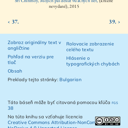
Sri Chinmoy, Mojich päťdesiat vďačných liet,
(knižne
nevydané), 2015
‹ 37.
39. ›
Zobraz originálny text v
Rolovacie zobrazenie
angličtine
celého textu
Pohľad na verziu pre
Hlásenie o
tlač
typografických chybách
Obsah
Preklady tejto stránky:
Bulgarian
Táto báseň môže byť citovaná pomocou kľúča
fgs
38
Na túto knihu sa vzťahuje licencia
Creative Commons Attribution-NonCommercial-