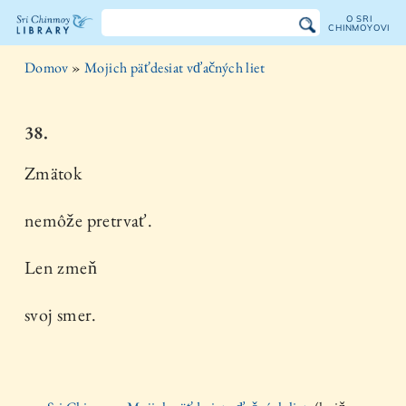
O SRI
CHINMOYOVI
Knižnica
Domov
»
Mojich päťdesiat vďačných liet
Sri
Chinmoya
38.
Zmätok
nemôže pretrvať.
Len zmeň
svoj smer.